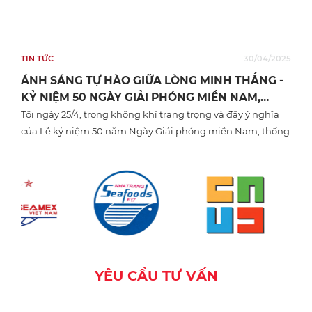
g
TIN TỨC
30/04/2025
ÁNH SÁNG TỰ HÀO GIỮA LÒNG MINH THẮNG -
KỶ NIỆM 50 NGÀY GIẢI PHÓNG MIỀN NAM,
THỐNG NHẤT ĐẤT NƯỚC
Tối ngày 25/4, trong không khí trang trọng và đầy ý nghĩa
của Lễ kỷ niệm 50 năm Ngày Giải phóng miền Nam, thống
nhất đất nước (30/4/1975 – 30/4/2025), công viên Khu dân cư
Minh Thắng vinh dự trở thàn...
Y
Ê
U
C
Ầ
U
T
Ư
V
Ấ
N